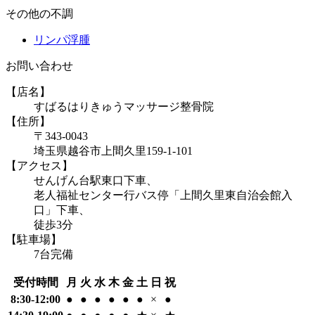
その他の不調
リンパ浮腫
お問い合わせ
【店名】
すばるはりきゅうマッサージ整骨院
【住所】
〒343-0043
埼玉県越谷市上間久里159-1-101
【アクセス】
せんげん台駅東口下車、
老人福祉センター行バス停「上間久里東自治会館入
口」下車、
徒歩3分
【駐車場】
7台完備
受付時間
月
火
水
木
金
土
日
祝
8:30-12:00
●
●
●
●
●
●
×
●