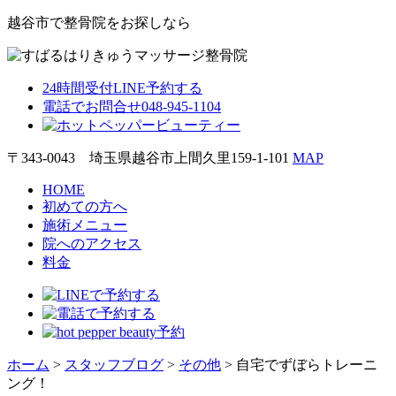
越谷市で整骨院をお探しなら
24時間受付
LINE予約する
電話でお問合せ
048-945-1104
〒343-0043 埼玉県越谷市上間久里159-1-101
MAP
HOME
初めての方へ
施術メニュー
院への
アクセス
料金
ホーム
>
スタッフブログ
>
その他
>
自宅でずぼらトレーニ
ング！